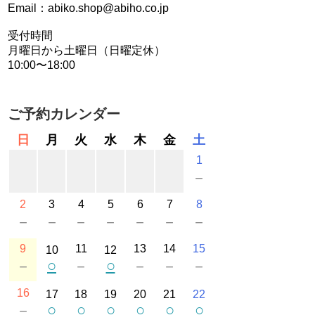
Email：abiko.shop@abiho.co.jp
受付時間
月曜日から土曜日（日曜定休）
10:00〜18:00
ご予約カレンダー
日
月
火
水
木
金
土
1
－
2
3
4
5
6
7
8
－
－
－
－
－
－
－
9
11
13
14
15
10
12
○
○
－
－
－
－
－
16
17
18
19
20
21
22
○
○
○
○
○
○
－