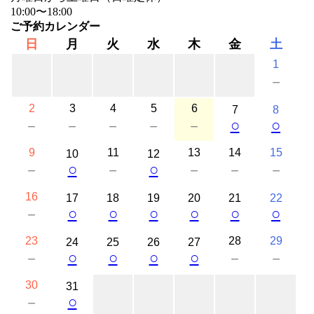
10:00〜18:00
ご予約カレンダー
日
月
火
水
木
金
土
1
－
2
3
4
5
6
7
8
○
○
－
－
－
－
－
9
11
13
14
15
10
12
○
○
－
－
－
－
－
16
17
18
19
20
21
22
○
○
○
○
○
○
－
23
28
29
24
25
26
27
○
○
○
○
－
－
－
30
31
○
－