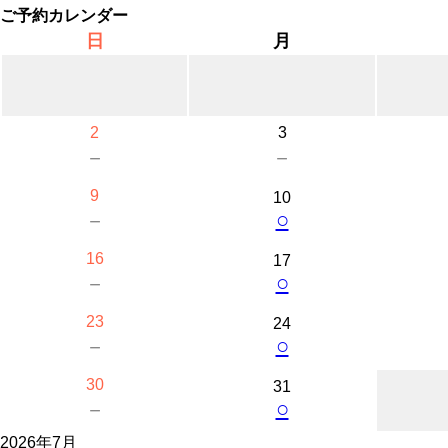
ご予約カレンダー
日
月
2
3
－
－
9
10
○
－
16
17
○
－
23
24
○
－
30
31
○
－
2026年7月