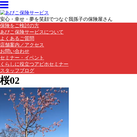
安心・幸せ・夢を笑顔でつなぐ我孫子の保険屋さん
保険をご検討の方
あびこ保険サービスについて
よくあるご質問
店舗案内／アクセス
お問い合わせ
セミナー・イベント
くらしに役立つアビホセミナー
スタッフブログ
桜02