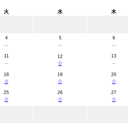
火
水
木
4
5
6
－
－
－
11
13
12
○
－
－
18
19
20
○
○
○
25
26
27
○
○
○