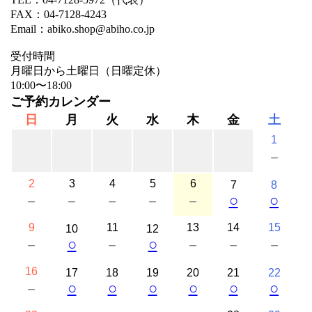
FAX：04-7128-4243
Email：abiko.shop@abiho.co.jp
受付時間
月曜日から土曜日（日曜定休）
10:00〜18:00
ご予約カレンダー
日
月
火
水
木
金
土
1
－
2
3
4
5
6
7
8
○
○
－
－
－
－
－
9
11
13
14
15
10
12
○
○
－
－
－
－
－
16
17
18
19
20
21
22
○
○
○
○
○
○
－