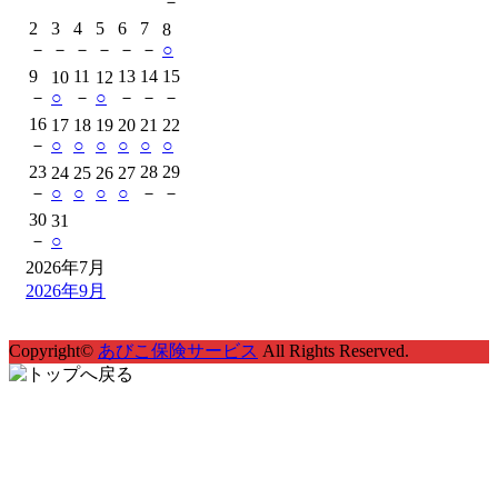
－
2
3
4
5
6
7
8
－
－
－
－
－
－
○
9
11
13
14
15
10
12
－
○
－
○
－
－
－
16
17
18
19
20
21
22
－
○
○
○
○
○
○
23
28
29
24
25
26
27
－
○
○
○
○
－
－
30
31
－
○
2026年7月
2026年9月
Copyright©
あびこ保険サービス
All Rights Reserved.