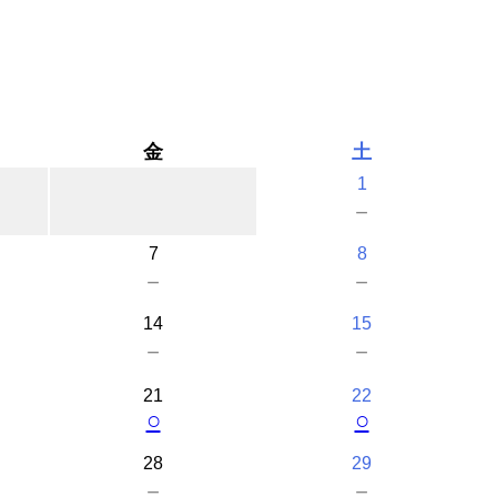
金
土
1
－
7
8
－
－
14
15
－
－
21
22
○
○
28
29
－
－