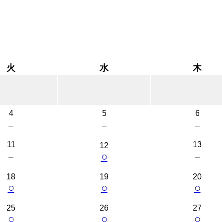
火
水
木
4
5
6
－
－
－
11
13
12
○
－
－
18
19
20
○
○
○
25
26
27
○
○
○