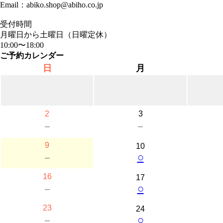
Email：abiko.shop@abiho.co.jp
受付時間
月曜日から土曜日（日曜定休）
10:00〜18:00
ご予約カレンダー
日
月
2
3
－
－
9
10
○
－
16
17
○
－
23
24
○
－