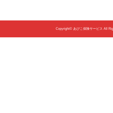
Copyright©
あびこ保険サービス
All Ri