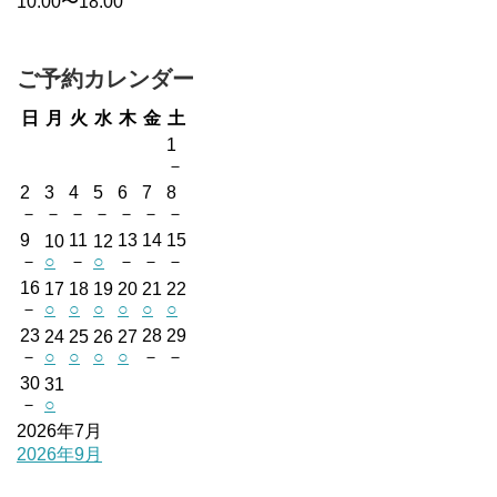
10:00〜18:00
ご予約カレンダー
日
月
火
水
木
金
土
1
－
2
3
4
5
6
7
8
－
－
－
－
－
－
－
9
11
13
14
15
10
12
－
○
－
○
－
－
－
16
17
18
19
20
21
22
－
○
○
○
○
○
○
23
28
29
24
25
26
27
－
○
○
○
○
－
－
30
31
－
○
2026年7月
2026年9月