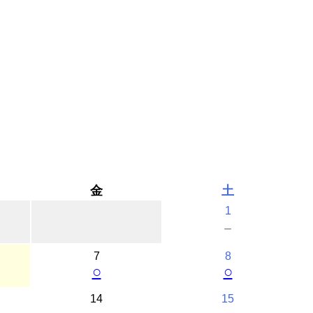
金
土
1
－
7
8
○
○
14
15