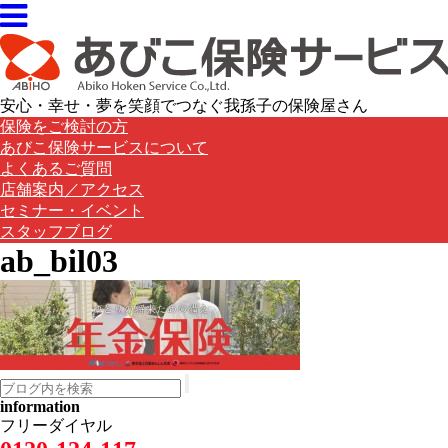
安心・幸せ・夢を笑顔でつなぐ我孫子の保険屋さん
保険をご検討の方
あびこ保険サービスについて
よくあるご質問
店舗案内／アクセス
セミナー・イベント
スタッフブログ
ab_bil03
information
フリーダイヤル