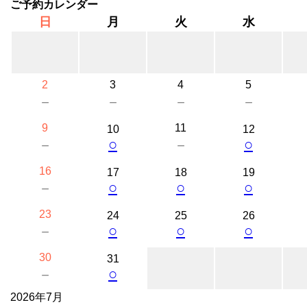
ご予約カレンダー
日
月
火
水
2
3
4
5
－
－
－
－
9
11
10
12
○
○
－
－
16
17
18
19
○
○
○
－
23
24
25
26
○
○
○
－
30
31
○
－
2026年7月