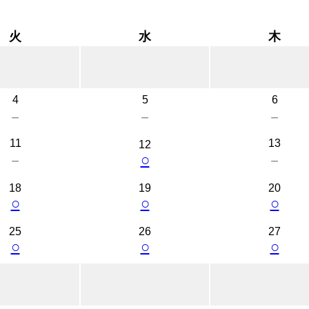
火
水
木
4
5
6
－
－
－
11
13
12
○
－
－
18
19
20
○
○
○
25
26
27
○
○
○