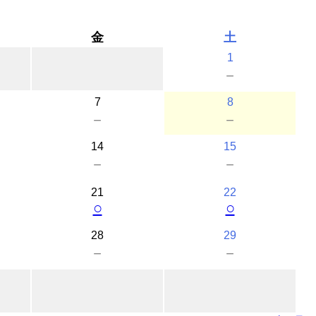
金
土
1
－
7
8
－
－
14
15
－
－
21
22
○
○
28
29
－
－