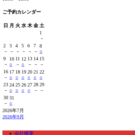
ご予約カレンダー
日
月
火
水
木
金
土
1
－
2
3
4
5
6
7
8
－
－
－
－
－
－
○
9
11
13
14
15
10
12
－
○
－
○
－
－
－
16
17
18
19
20
21
22
－
○
○
○
○
○
○
23
28
29
24
25
26
27
－
○
○
○
○
－
－
30
31
－
○
2026年7月
2026年9月
会社概要