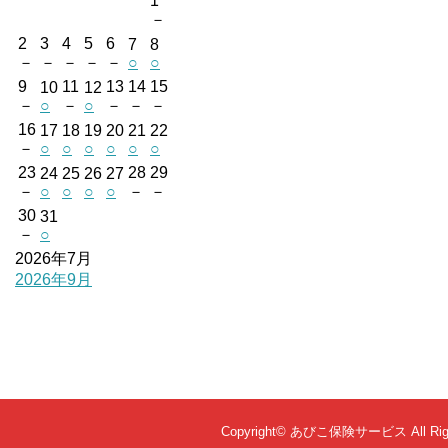
1
－
2
3
4
5
6
7
8
－
－
－
－
－
○
○
9
11
13
14
15
10
12
－
○
－
○
－
－
－
16
17
18
19
20
21
22
－
○
○
○
○
○
○
23
28
29
24
25
26
27
－
○
○
○
○
－
－
30
31
－
○
2026年7月
2026年9月
Copyright©
あびこ保険サービス
All Ri