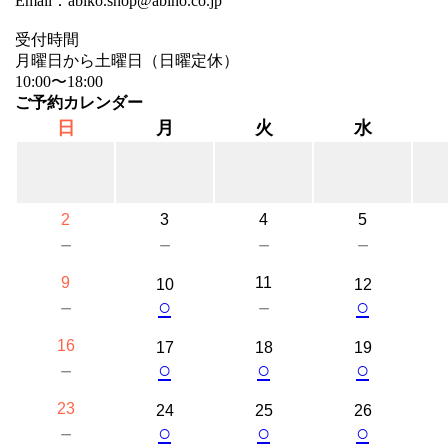
Email：abiko.shop@abiho.co.jp
受付時間
月曜日から土曜日（日曜定休）
10:00〜18:00
ご予約カレンダー
日
月
火
水
2
3
4
5
－
－
－
－
9
11
10
12
○
○
－
－
16
17
18
19
○
○
○
－
23
24
25
26
○
○
○
－