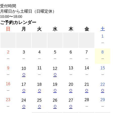
受付時間
月曜日から土曜日（日曜定休）
10:00〜18:00
ご予約カレンダー
日
月
火
水
木
金
土
1
－
2
3
4
5
6
7
8
－
－
－
－
－
－
－
9
11
13
14
15
10
12
○
○
－
－
－
－
－
16
17
18
19
20
21
22
○
○
○
○
○
○
－
23
28
29
24
25
26
27
○
○
○
○
－
－
－