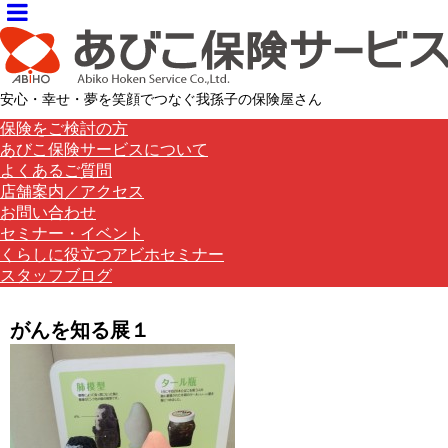
安心・幸せ・夢を笑顔でつなぐ我孫子の保険屋さん
保険をご検討の方
あびこ保険サービスについて
よくあるご質問
店舗案内／アクセス
お問い合わせ
セミナー・イベント
くらしに役立つアビホセミナー
スタッフブログ
がんを知る展１