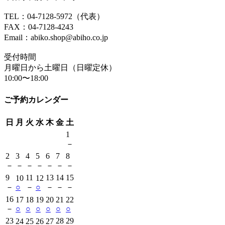
TEL：04-7128-5972（代表）
FAX：04-7128-4243
Email：abiko.shop@abiho.co.jp
受付時間
月曜日から土曜日（日曜定休）
10:00〜18:00
ご予約カレンダー
日
月
火
水
木
金
土
1
－
2
3
4
5
6
7
8
－
－
－
－
－
－
－
9
11
13
14
15
10
12
－
○
－
○
－
－
－
16
17
18
19
20
21
22
－
○
○
○
○
○
○
23
28
29
24
25
26
27