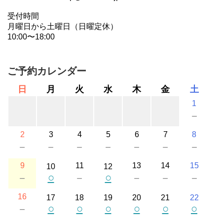
受付時間
月曜日から土曜日（日曜定休）
10:00〜18:00
ご予約カレンダー
日
月
火
水
木
金
土
1
－
2
3
4
5
6
7
8
－
－
－
－
－
－
－
9
11
13
14
15
10
12
○
○
－
－
－
－
－
16
17
18
19
20
21
22
○
○
○
○
○
○
－