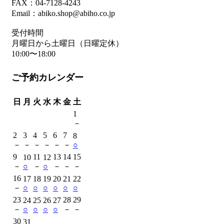
FAX：04-7128-4243
Email：abiko.shop@abiho.co.jp
受付時間
月曜日から土曜日（日曜定休）
10:00〜18:00
ご予約カレンダー
日
月
火
水
木
金
土
1
－
2
3
4
5
6
7
8
－
－
－
－
－
－
○
9
11
13
14
15
10
12
－
○
－
○
－
－
－
16
17
18
19
20
21
22
－
○
○
○
○
○
○
23
28
29
24
25
26
27
－
○
○
○
○
－
－
30
31