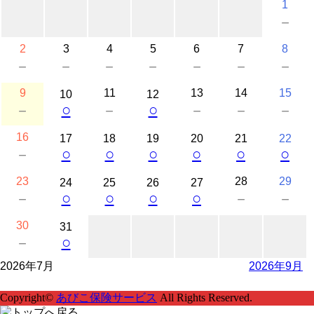
1
－
2
3
4
5
6
7
8
－
－
－
－
－
－
－
9
11
13
14
15
10
12
○
○
－
－
－
－
－
16
17
18
19
20
21
22
○
○
○
○
○
○
－
23
28
29
24
25
26
27
○
○
○
○
－
－
－
30
31
○
－
2026年7月
2026年9月
Copyright©
あびこ保険サービス
All Rights Reserved.