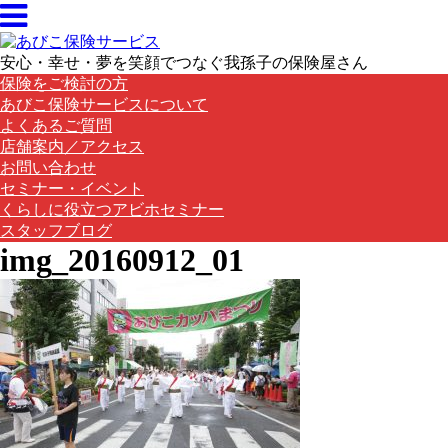
安心・幸せ・夢を笑顔でつなぐ我孫子の保険屋さん
保険をご検討の方
あびこ保険サービスについて
よくあるご質問
店舗案内／アクセス
お問い合わせ
セミナー・イベント
くらしに役立つアビホセミナー
スタッフブログ
img_20160912_01