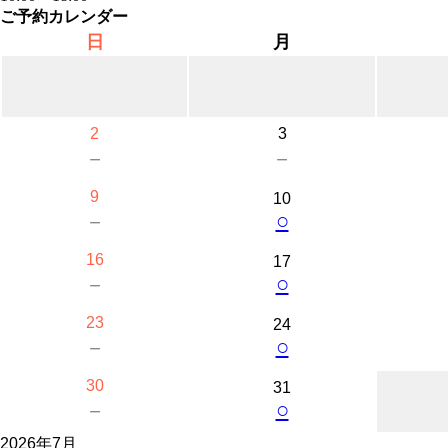
ご予約カレンダー
日
月
2
3
－
－
9
10
○
－
16
17
○
－
23
24
○
－
30
31
○
－
2026年7月