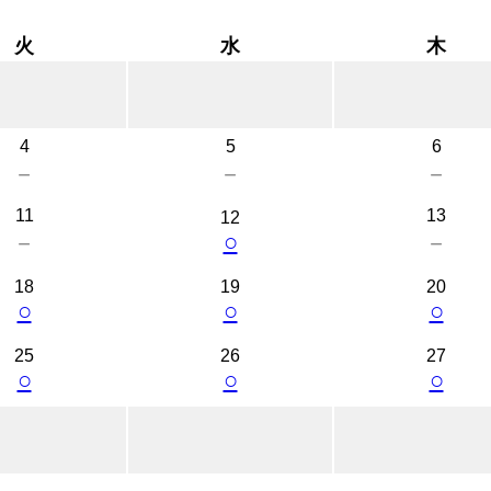
火
水
木
4
5
6
－
－
－
11
13
12
○
－
－
18
19
20
○
○
○
25
26
27
○
○
○