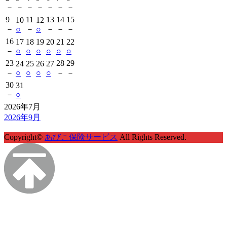
－
－
－
－
－
－
－
9
11
13
14
15
10
12
－
○
－
○
－
－
－
16
17
18
19
20
21
22
－
○
○
○
○
○
○
23
28
29
24
25
26
27
－
○
○
○
○
－
－
30
31
－
○
2026年7月
2026年9月
Copyright©
あびこ保険サービス
All Rights Reserved.