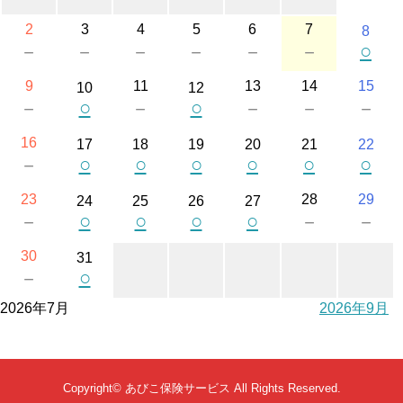
2
3
4
5
6
7
8
○
－
－
－
－
－
－
9
11
13
14
15
10
12
○
○
－
－
－
－
－
16
17
18
19
20
21
22
○
○
○
○
○
○
－
23
28
29
24
25
26
27
○
○
○
○
－
－
－
30
31
○
－
2026年7月
2026年9月
Copyright©
あびこ保険サービス
All Rights Reserved.