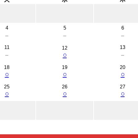
4
5
6
－
－
－
11
13
12
○
－
－
18
19
20
○
○
○
25
26
27
○
○
○