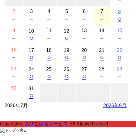
2
3
4
5
6
7
8
○
－
－
－
－
－
－
9
11
13
14
15
10
12
○
○
－
－
－
－
－
16
17
18
19
20
21
22
○
○
○
○
○
○
－
23
28
29
24
25
26
27
○
○
○
○
－
－
－
30
31
○
－
2026年7月
2026年9月
Copyright©
あびこ保険サービス
All Rights Reserved.