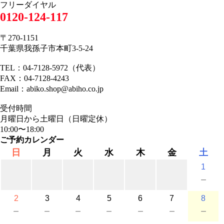
フリーダイヤル
0120-124-117
〒270-1151
千葉県我孫子市本町3-5-24
TEL：04-7128-5972（代表）
FAX：04-7128-4243
Email：abiko.shop@abiho.co.jp
受付時間
月曜日から土曜日（日曜定休）
10:00〜18:00
ご予約カレンダー
日
月
火
水
木
金
土
1
－
2
3
4
5
6
7
8
－
－
－
－
－
－
－